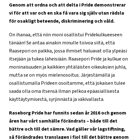
Genom att ordna och att delta i Pride demonstrerar
vi för att var och en ska få vara sig själv utan rädsla
för osakligt beteende, diskriminering och våld.
On ihanaa, että niin moni osallistui Pridekulkueeseen
tänään! Se antaa ainakin minulle toivoa siitä, että
Raasepori on paikka, jossa ihmiset haluavat olla ylpeäsi
itsejään ja tukea läheisiään. Raasepori Pride ja kulkue on
moninaisuuden ja kaikkien yhtäläisten oikeuksien juhla,
mutta se on myös mielenosoitus. Järjestämällä ja
osallistumalla Prideen osoitamme, että jokaisen tulee
saada olla oma itsensä ilman pelkoa epäasiallisesta
käyttäytymisestä, syrjinnästä ja väkivallasta.
Raseborg Pride har funnits sedan år 2016 och genom
åren har vårt samhälle förändrats – både till det
bättre och till det sämre. Vad gäller vår lagstiftning,
så förändrades translagen i fjol till det bättre genom