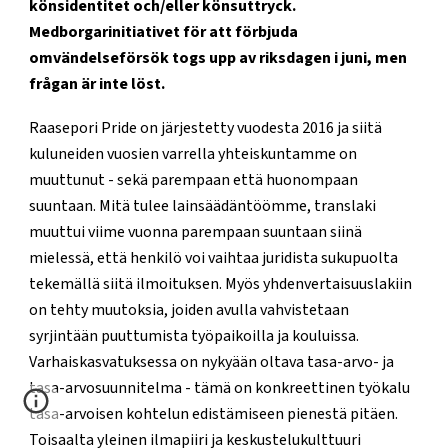
könsidentitet och/eller könsuttryck.
Medborgarinitiativet för att förbjuda
omvändelseförsök togs upp av riksdagen i juni, men
frågan är inte löst.
Raasepori Pride on järjestetty vuodesta 2016 ja siitä
kuluneiden vuosien varrella yhteiskuntamme on
muuttunut - sekä parempaan että huonompaan
suuntaan. Mitä tulee lainsäädäntöömme, translaki
muuttui viime vuonna parempaan suuntaan siinä
mielessä, että henkilö voi vaihtaa juridista sukupuolta
tekemällä siitä ilmoituksen. Myös yhdenvertaisuuslakiin
on tehty muutoksia, joiden avulla vahvistetaan
syrjintään puuttumista työpaikoilla ja kouluissa.
Varhaiskasvatuksessa on nykyään oltava tasa-arvo- ja
tasa-arvosuunnitelma - tämä on konkreettinen työkalu
tasa-arvoisen kohtelun edistämiseen pienestä pitäen.
Toisaalta yleinen ilmapiiri ja keskustelukulttuuri