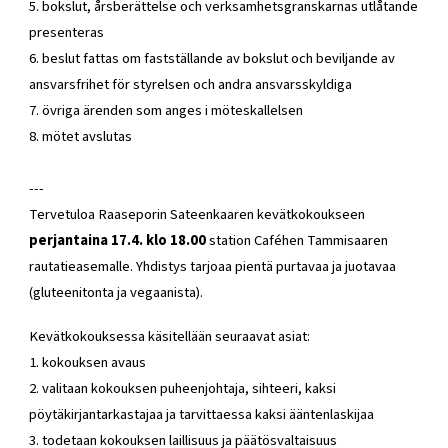
5. bokslut, årsberättelse och verksamhetsgranskarnas utlåtande
presenteras
6. beslut fattas om fastställande av bokslut och beviljande av
ansvarsfrihet för styrelsen och andra ansvarsskyldiga
7. övriga ärenden som anges i möteskallelsen
8. mötet avslutas
---
Tervetuloa Raaseporin Sateenkaaren kevätkokoukseen
perjantaina 17.4. klo 18.00
station Caféhen Tammisaaren
rautatieasemalle. Yhdistys tarjoaa pientä purtavaa ja juotavaa
(gluteenitonta ja vegaanista).
Kevätkokouksessa käsitellään seuraavat asiat:
1. kokouksen avaus
2. valitaan kokouksen puheenjohtaja, sihteeri, kaksi
pöytäkirjantarkastajaa ja tarvittaessa kaksi ääntenlaskijaa
3. todetaan kokouksen laillisuus ja päätösvaltaisuus