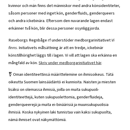
kvinnor och män finns det människor med andra könsidentiteter,
såsom personer med inget kön, genderfluids, genderqueers
och andra ickebinära. Eftersom den nuvarande lagen endast
erkänner två kön, blir dessa personer osynliggjorda.
Raseborgs Regnbåge rf understöder medborgarinitiativet
Vi
finns
. Initiativets målsättning är att en tredje, ickebinär
könstillhörighet läggs till i lagen. Vi vill att lagen ska erkänna en
mångfald av kön.
Skriv under medborgarinitiativet här
.
⚧️ Oman identiteettinsä määrittelemine on ihmisoikeus. Tätä
oikeutta Suomen lainsäädäntö ei kunnioita. Naisten ja miesten
lisäksi on olemassa ihmisiä, joilla on muita sukupuoli-
identiteettejä, kuten sukupuolettomia, genderfluideja,
genderqueerejä ja muita ei-binäärisiä ja muunsukupuolisia
ihmisiä. Koska nykyinen laki tunnistaa vain kaksi sukupuolta,
nämä ihmiset ovat näkymättömiä.