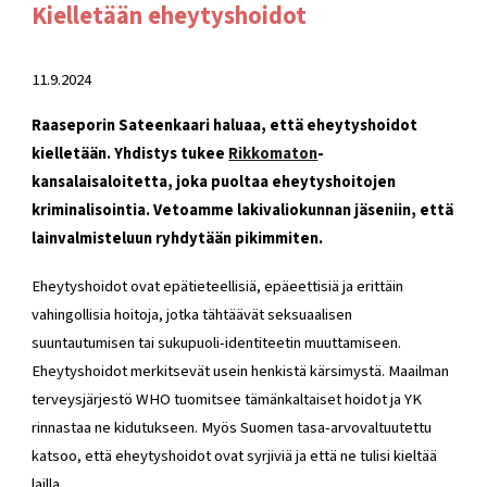
Kielletään eheytyshoidot
11.9.2024
Raaseporin Sateenkaari haluaa, että eheytyshoidot
kielletään. Yhdistys tukee
Rikkomaton
-
kansalaisaloitetta, joka puoltaa eheytyshoitojen
kriminalisointia. Vetoamme lakivaliokunnan jäseniin, että
lainvalmisteluun ryhdytään pikimmiten.
Eheytyshoidot ovat epätieteellisiä, epäeettisiä ja erittäin
vahingollisia hoitoja, jotka tähtäävät seksuaalisen
suuntautumisen tai sukupuoli-identiteetin muuttamiseen.
Eheytyshoidot merkitsevät usein henkistä kärsimystä. Maailman
terveysjärjestö WHO tuomitsee tämänkaltaiset hoidot ja YK
rinnastaa ne kidutukseen. Myös Suomen tasa-arvovaltuutettu
katsoo, että eheytyshoidot ovat syrjiviä ja että ne tulisi kieltää
lailla.