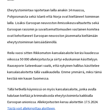
Eheytystoimintaa rajoitetaan lailla ainakin 14 maassa,
Pohjoismaista sekä Islanti että Norja ovat kieltäneet toiminnan
lailla. Lisäksi Euroopan neuvoston ihmisoikeusvaltuutettu sekä
Euroopan rasismin ja suvaitsemattomuuden vastainen komitea
ovat kehottaneet Euroopan neuvoston jäsenmaita kieltämään
eheytystoiminnan lainsäädännöllä.
Reilu vuosi sitten Rikkomaton-kansalaisaloite keräsi kuudessa
viikossa 50 000 allekirjoitusta ja siirtyi eduskunnan käsittelyyn.
Raaseporin Sateenkaari vaatii, että nykyinen hallitus käsittelee
kansalaisaloitetta tällä vaalikaudella. Emme ymmärrä, miksi tämä
kestää niin kauan Suomessa.
Tällä hetkellä käynnissä on myös kansalaisaloite, jonka avulla
halutaan kieltää ja kriminalisoida eheytystoiminta kaikkialla
Euroopan unionissa. Allekirjoitusten keruu aloitettiin 17.5.2024.
Tästä voit allekirjoittaa aloitteen
.