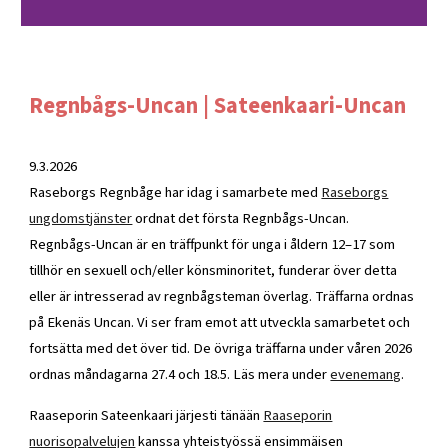
Regnbågs-Uncan | Sateenkaari-Uncan
9.3.2026
Raseborgs Regnbåge har idag i samarbete med
Raseborgs
ungdomstjänster
ordnat det första Regnbågs-Uncan.
Regnbågs-Uncan är en träffpunkt för unga i åldern 12–17 som
tillhör en sexuell och/eller könsminoritet, funderar över detta
eller är intresserad av regnbågsteman överlag. Träffarna ordnas
på Ekenäs Uncan. Vi ser fram emot att utveckla samarbetet och
fortsätta med det över tid. De övriga träffarna under våren 2026
ordnas måndagarna 27.4 och 18.5. Läs mera under
evenemang
.
Raaseporin Sateenkaari järjesti tänään
Raaseporin
nuorisopalvelujen
kanssa yhteistyössä ensimmäisen