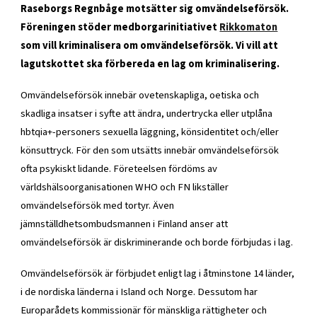
Raseborgs Regnbåge motsätter sig omvändelseförsök.
Föreningen stöder medborgarinitiativet
Rikkomaton
som vill kriminalisera om omvändelseförsök. Vi vill att
lagutskottet ska förbereda en lag om kriminalisering.
Omvändelseförsök innebär ovetenskapliga, oetiska och
skadliga insatser i syfte att ändra, undertrycka eller utplåna
hbtqia+-personers sexuella läggning, könsidentitet och/eller
könsuttryck. För den som utsätts innebär omvändelseförsök
ofta psykiskt lidande. Företeelsen fördöms av
världshälsoorganisationen WHO och FN likställer
omvändelseförsök med tortyr. Även
jämnställdhetsombudsmannen i Finland anser att
omvändelseförsök är diskriminerande och borde förbjudas i lag.
Omvändelseförsök är förbjudet enligt lag i åtminstone 14 länder,
i de nordiska länderna i Island och Norge. Dessutom har
Europarådets kommissionär för mänskliga rättigheter och