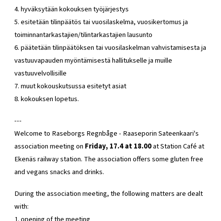
4. hyväksytään kokouksen työjärjestys
5. esitetään tilinpäätös tai vuosilaskelma, vuosikertomus ja
toiminnantarkastajien/tilintarkastajien lausunto
6. päätetään tilinpäätöksen tai vuosilaskelman vahvistamisesta ja
vastuuvapauden myöntämisestä hallitukselle ja muille
vastuuvelvollisille
7. muut kokouskutsussa esitetyt asiat
8. kokouksen lopetus.
---
Welcome to Raseborgs Regnbåge - Raaseporin Sateenkaari's
association meeting on
Friday, 17.4 at 18.00
at Station Café at
Ekenäs railway station. The association offers some gluten free
and vegans snacks and drinks.
During the association meeting, the following matters are dealt
with:
1. opening of the meeting