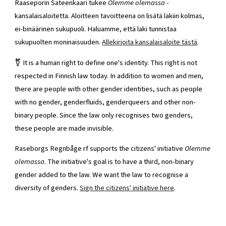
Raaseporin Sateenkaari tukee
Olemme olemassa
-
kansalaisaloitetta. Aloitteen tavoitteena on lisätä lakiin kolmas,
ei-binäärinen sukupuoli. Haluamme, että laki tunnistaa
sukupuolten moninaisuuden.
Allekirjoita kansalaisaloite tästä
.
⚧️ It is a human right to define one's identity. This right is not
respected in Finnish law today. In addition to women and men,
there are people with other gender identities, such as people
with no gender, genderfluids, genderqueers and other non-
binary people. Since the law only recognises two genders,
these people are made invisible.
Raseborgs Regnbåge rf supports the citizens' initiative
Olemme
olemassa
. The initiative's goal is to have a third, non-binary
gender added to the law. We want the law to recognise a
diversity of genders.
Sign the citizens' initiative here
.