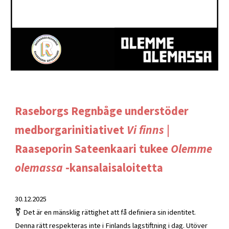
Raseborgs Regnbåge understöder
medborgarinitiativet
Vi finns |
Raaseporin Sateenkaari tukee
Olemme
olemassa
-kansalaisaloitetta
30.12.2025
⚧️ Det är en mänsklig rättighet att få definiera sin identitet.
Denna rätt respekteras inte i Finlands lagstiftning i dag. Utöver