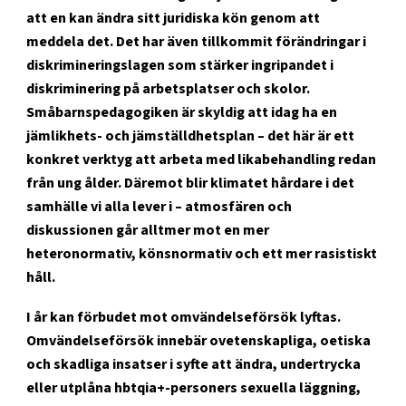
att en kan ändra sitt juridiska kön genom att
meddela det. Det har även tillkommit förändringar i
diskrimineringslagen som stärker ingripandet i
diskriminering på arbetsplatser och skolor.
Småbarnspedagogiken är skyldig att idag ha en
jämlikhets- och jämställdhetsplan – det här är ett
konkret verktyg att arbeta med likabehandling redan
från ung ålder. Däremot blir klimatet hårdare i det
samhälle vi alla lever i – atmosfären och
diskussionen går alltmer mot en mer
heteronormativ, könsnormativ och ett mer rasistiskt
håll.
I år kan förbudet mot omvändelseförsök lyftas.
Omvändelseförsök innebär ovetenskapliga, oetiska
och skadliga insatser i syfte att ändra, undertrycka
eller utplåna hbtqia+-personers sexuella läggning,