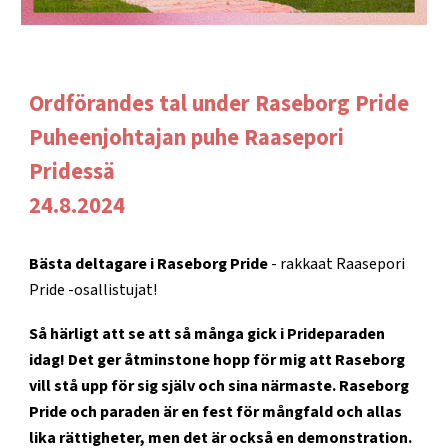
Ordförandes tal under Raseborg Pride
Puheenjohtajan puhe Raasepori
Pridessä
24.8.2024
Bästa deltagare i Raseborg Pride
- rakkaat Raasepori
Pride -osallistujat!
Så härligt att se att så många gick i Prideparaden
idag! Det ger åtminstone hopp för mig att Raseborg
vill stå upp för sig själv och sina närmaste. Raseborg
Pride och paraden är en fest för mångfald och allas
lika rättigheter, men det är också en demonstration.