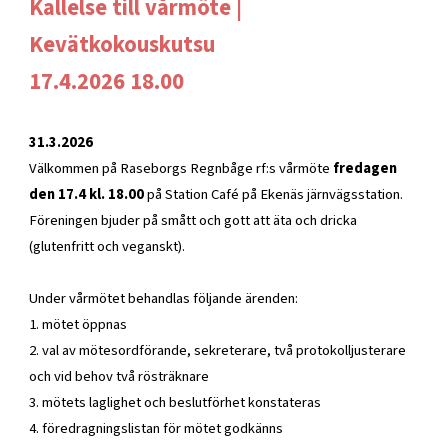
Kallelse till vårmöte |
Kevätkokouskutsu
17.4.2026 18.00
31.3.2026
Välkommen på Raseborgs Regnbåge rf:s vårmöte
fredagen
den 17.4 kl. 18.00
på Station Café på Ekenäs järnvägsstation.
Föreningen bjuder på smått och gott att äta och dricka
(glutenfritt och veganskt).
Under vårmötet behandlas följande ärenden:
1. mötet öppnas
2. val av mötesordförande, sekreterare, två protokolljusterare
och vid behov två rösträknare
3. mötets laglighet och beslutförhet konstateras
4. föredragningslistan för mötet godkänns