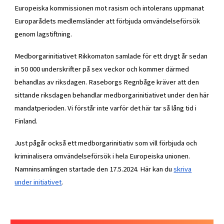
Europeiska kommissionen mot rasism och intolerans uppmanat
Europarådets medlemsländer att förbjuda omvändelseförsök
genom lagstiftning.
Medborgarinitiativet Rikkomaton samlade för ett drygt år sedan
in 50 000 underskrifter på sex veckor och kommer därmed
behandlas av riksdagen. Raseborgs Regnbåge kräver att den
sittande riksdagen behandlar medborgarinitiativet under den här
mandatperioden. Vi förstår inte varför det här tar så lång tid i
Finland.
Just pågår också ett medborgarinitiativ som vill förbjuda och
kriminalisera omvändelseförsök i hela Europeiska unionen.
Namninsamlingen startade den 17.5.2024. Här kan du
skriva
under initiativet
.