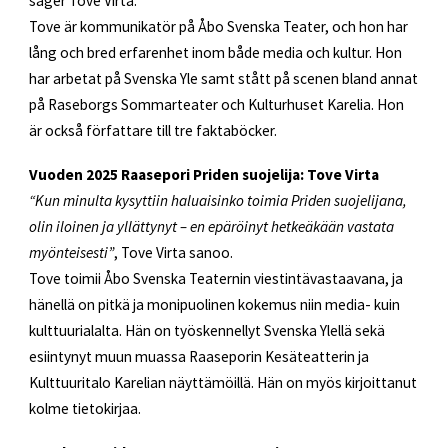
säger Tove Virta.
Tove är kommunikatör på Åbo Svenska Teater, och hon har
lång och bred erfarenhet inom både media och kultur. Hon
har arbetat på Svenska Yle samt stått på scenen bland annat
på Raseborgs Sommarteater och Kulturhuset Karelia. Hon
är också författare till tre faktaböcker.
Vuoden 2025 Raasepori Priden suojelija: Tove Virta
“Kun minulta kysyttiin haluaisinko toimia Priden suojelijana,
olin iloinen ja yllättynyt – en epäröinyt hetkeäkään vastata
myönteisesti”
, Tove Virta sanoo.
Tove toimii Åbo Svenska Teaternin viestintävastaavana, ja
hänellä on pitkä ja monipuolinen kokemus niin media- kuin
kulttuurialalta. Hän on työskennellyt Svenska Ylellä sekä
esiintynyt muun muassa Raaseporin Kesäteatterin ja
Kulttuuritalo Karelian näyttämöillä. Hän on myös kirjoittanut
kolme tietokirjaa.