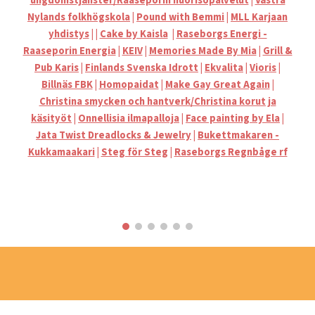
ungdomstjänster/Raaseporin nuorisopalvelut
|
Västra
Nylands folkhögskola
|
Pound with Bemmi
|
MLL Karjaan
yhdistys
|
|
Cake by Kaisla
|
Raseborgs Energi -
Raaseporin Energia
|
KEIV
|
Memories Made By Mia
|
Grill &
Pub Karis
|
Finlands Svenska Idrott
|
Ekvalita
|
Vioris
|
Billnäs FBK
|
Homopaidat
|
Make Gay Great Again
|
Christina smycken och hantverk/Christina korut ja
käsityöt
|
Onnellisia ilmapalloja
|
Face painting by Ela
|
Jata Twist Dreadlocks & Jewelry
|
Bukettmakaren -
Kukkamaakari
|
Steg för Steg
|
Raseborgs Regnbåge rf