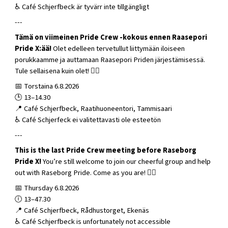
♿ Café Schjerfbeck är tyvärr inte tillgängligt
---
Tämä on viimeinen Pride Crew -kokous ennen Raasepori
Pride X:ää!
Olet edelleen tervetullut liittymään iloiseen
porukkaamme ja auttamaan Raasepori Priden järjestämisessä.
Tule sellaisena kuin olet! 🏳️‍🌈
📅 Torstaina 6.8.2026
🕒 13–14.30
📍 Café Schjerfbeck, Raatihuoneentori, Tammisaari
♿ Café Schjerfeck ei valitettavasti ole esteetön
---
This is the last Pride Crew meeting before Raseborg
Pride X!
You’re still welcome to join our cheerful group and help
out with Raseborg Pride. Come as you are! 🏳️‍🌈
📅 Thursday 6.8.2026
🕕 13–47.30
📍 Café Schjerfbeck, Rådhustorget, Ekenäs
♿ Café Schjerfbeck is unfortunately not accessible