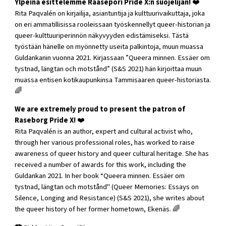
Ylpeinä esittelemme Raasepori Pride X:n suojelijan!
❤️
Rita Paqvalén on kirjailija, asiantuntija ja kulttuurivaikuttaja, joka
on eri ammatillisissa rooleissaan työskennellyt queer-historian ja
queer-kulttuuriperinnön näkyvyyden edistämiseksi. Tästä
työstään hänelle on myönnetty useita palkintoja, muun muassa
Guldankanin vuonna 2021. Kirjassaan ”Queera minnen. Essäer om
tystnad, längtan och motstånd” (S&S 2021) hän kirjoittaa muun
muassa entisen kotikaupunkinsa Tammisaaren queer-historiasta.
🌈
We are extremely proud to present the patron of
Raseborg Pride X!
❤️
Rita Paqvalén is an author, expert and cultural activist who,
through her various professional roles, has worked to raise
awareness of queer history and queer cultural heritage. She has
received a number of awards for this work, including the
Guldankan 2021. In her book “Queera minnen. Essäer om
tystnad, längtan och motstånd" (Queer Memories: Essays on
Silence, Longing and Resistance) (S&S 2021), she writes about
the queer history of her former hometown, Ekenäs. 🌈