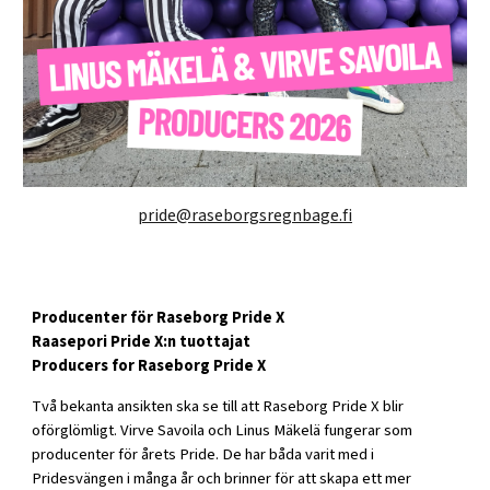
pride@raseborgsregnbage.fi
Producenter för Raseborg Pride X
Raasepori Pride X:n tuottajat
Producers for Raseborg Pride X
Två bekanta ansikten ska se till att Raseborg Pride X blir
oförglömligt. Virve Savoila och Linus Mäkelä fungerar som
producenter för årets Pride. De har båda varit med i
Pridesvängen i många år och brinner för att skapa ett mer