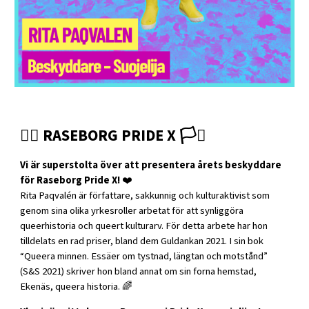
🏳️‍🌈 RASEBORG PRIDE X 🏳️‍⚧️
Vi är superstolta över att presentera årets beskyddare
för Raseborg Pride X!
❤️
Rita Paqvalén är författare, sakkunnig och kulturaktivist som
genom sina olika yrkesroller arbetat för att synliggöra
queerhistoria och queert kulturarv. För detta arbete har hon
tilldelats en rad priser, bland dem Guldankan 2021. I sin bok
“Queera minnen. Essäer om tystnad, längtan och motstånd”
(S&S 2021) skriver hon bland annat om sin forna hemstad,
Ekenäs, queera historia. 🌈