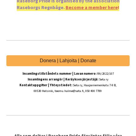
Raseborg Pride is organised by the association
Raseborgs Regnbåge.
Become a member here
!
Donera | Lahjoita | Donate
Insamlingstillståndets nummer |
Luvan numero:
RA/2022/107
Insamlingens arrangör |
Keräyksen järjestäjä:
Seta ry
Kontaktuppgifter | Yhteystiedot
:
Seta ry, Haapaniemenkatu 7-9 B,
00530 Helsinki, teemu.halme@seta.fi, 050 400 7789