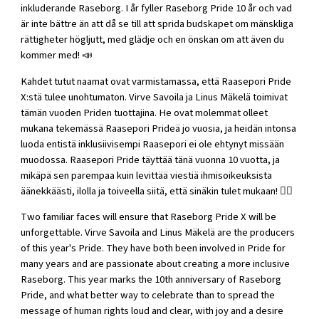
inkluderande Raseborg. I år fyller Raseborg Pride 10 år och vad
är inte bättre än att då se till att sprida budskapet om mänskliga
rättigheter högljutt, med glädje och en önskan om att även du
kommer med! 📣
Kahdet tutut naamat ovat varmistamassa, että Raasepori Pride
X:stä tulee unohtumaton. Virve Savoila ja Linus Mäkelä toimivat
tämän vuoden Priden tuottajina. He ovat molemmat olleet
mukana tekemässä Raasepori Prideä jo vuosia, ja heidän intonsa
luoda entistä inklusiivisempi Raasepori ei ole ehtynyt missään
muodossa. Raasepori Pride täyttää tänä vuonna 10 vuotta, ja
mikäpä sen parempaa kuin levittää viestiä ihmisoikeuksista
äänekkäästi, ilolla ja toiveella siitä, että sinäkin tulet mukaan! ❤️‍🔥
Two familiar faces will ensure that Raseborg Pride X will be
unforgettable. Virve Savoila and Linus Mäkelä are the producers
of this year's Pride. They have both been involved in Pride for
many years and are passionate about creating a more inclusive
Raseborg. This year marks the 10th anniversary of Raseborg
Pride, and what better way to celebrate than to spread the
message of human rights loud and clear, with joy and a desire