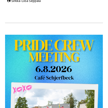
📷 Sirkka-Liisa Seppälä