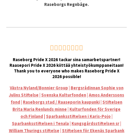
R
aseborgs Regnbåge.
🏳️‍🌈🏳️‍🌈🏳️‍🌈🏳️‍🌈
Raseborg Pride X 2026 tackar sina samarbetspartner!
Raasepori Pride X 2026 kiittää yhteistyökumppaneitaan!
Thank you to everyone who makes Raseborg Pride X
2026 possible!
Västra Nyland/Bonnier Group
|
Bergsrådinnan Sophie von
Julins Stiftelse
|
Svenska Kulturfonden
|
Amos Anderssons
fond
|
Raseborgs stad / Raaseporin kaupunki
|
Stiftelsen
Brita Maria Renlunds minne
|
Kulturfonden för Sverige
|
och Finland
Sparbanksstiftelsen i Karis-Pojo
|
Sparbanksstiftelsen i Tenala
|
Kungsgårdsstiftelsen sr
|
William Thurings stiftelse
|
Stiftelsen för Ekenäs Sparbank