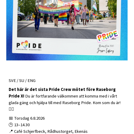
SVE / SU / ENG
Det här är det sista Pride Crew mötet före Raseborg
Pride X!
Du är fortfarande välkommen att komma med i vårt
glada gäng och hjälpa till med Raseborg Pride. Kom som du är!
🏳️‍🌈
📅 Torsdag 6.8.2026
🕒 13–14.30
📍 Café Schjerfbeck, Rådhustorget, Ekenäs