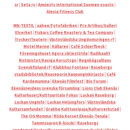
sr
|
Seta ry
|
Amnesty International Suomen osasto
|
Alexia Fitness Club
MN-TEXTIL
|
aabee/Fotofabriken
|
Pro Artibus/Galleri
Elverket
|
Fiskars Coffee Roastery & Tea Company
|
TryckeriTeatern
|
Västnyländska Ungdomsringen rf
|
Motel M
arine
|
Källaren
|
Café Schjerfbeck
|
Föreningshuset Agora Järjestötila
|
Radikaalit
Ristipistot/Kaxiga Korsstygn
|
Regnbågsallians
Svenskfinland rf
|
Klubbhus Fontana
|
Raseborgs
stadsbibliotek/Raaseporin kaupunginkirjasto
|
Caf
é
K
ardemumma
|
Ekenäs Filmfest
|
Bio Forum
|
Ekenäsnejdens svenska församling
|
Lions Club Ekenäs
|
Kulturhuset/Kult
tuuritalo
Fokus
|
Luckan Raseborg
|
Luckan UngInfo
|
Luckan Helsingfors
|
Västnyländska
Kultursamfundet
|
Grabbe Kulttuuripaja/Kulturverkstad
|
The OG Momma
|
Röda Korset Ekenäs-Tenala
|
Tammisaaren R-kioski
|
Raseborgs