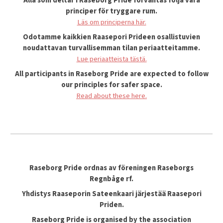
Alla som deltar i Raseborg Pride förväntas följa våra
principer för tryggare rum.
Läs om principerna här.
Odotamme kaikkien Raasepori Prideen osallistuvien
noudattavan turvallisemman tilan periaatteitamme.
Lue periaatteista tästä.
All participants in Raseborg Pride are expected to follow
our principles for safer space.
Read about these here.
Raseborg Pride ordnas av föreningen Raseborgs
Regnbåge rf.
Yhdistys Raaseporin Sateenkaari järjestää
Raasepori
Priden
.
Raseborg Pride is organised by the association