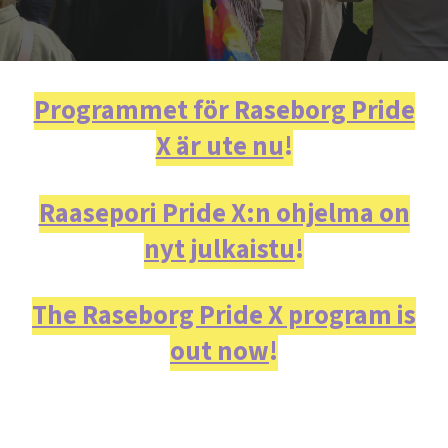
Programmet för Raseborg Pride
X är ute nu
!
Raasepori Pride X:n ohjelma on
nyt julkaistu
!
The Raseborg Pride X program is
out now
!