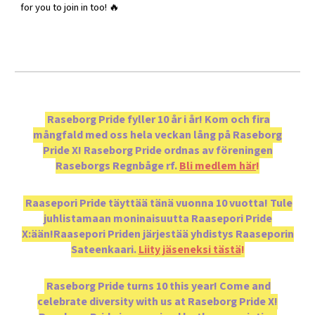
for you to join in too! 🔥
Raseborg Pride fyller 10 år i år! Kom och fira
mångfald med oss hela veckan lång på Raseborg
Pride X! Raseborg Pride ordnas av föreningen
Raseborgs Regnbåge rf.
Bli medlem här
!
Raasepori Pride täyttää tänä vuonna 10 vuotta! Tule
juhlistamaan moninaisuutta Raasepori Pride
X:ään!Raasepori Priden järjestää yhdistys Raaseporin
Sateenkaari.
Liity jäseneksi tästä
!
Raseborg Pride turns 10 this year! Come and
celebrate diversity with us at Raseborg Pride X!