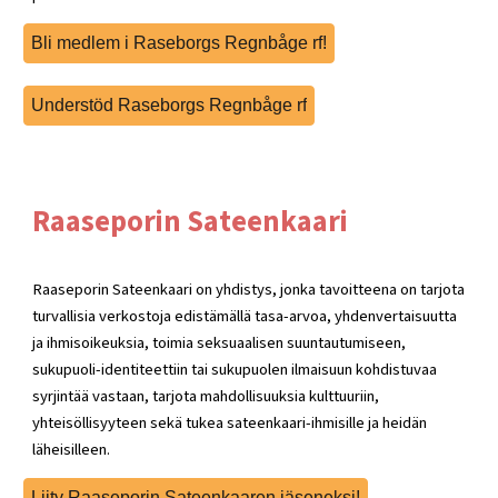
Bli medlem i Raseborgs Regnbåge rf!
Understöd Raseborgs Regnbåge rf
Raaseporin Sateenkaari
Raaseporin Sateenkaari on yhdistys, jonka tavoitteena on tarjota
turvallisia verkostoja edistämällä tasa-arvoa, yhdenvertaisuutta
ja ihmisoikeuksia, toimia seksuaalisen suuntautumiseen,
sukupuoli-identiteettiin tai sukupuolen ilmaisuun kohdistuvaa
syrjintää vastaan, tarjota mahdollisuuksia kulttuuriin,
yhteisöllisyyteen sekä tukea sateenkaari-ihmisille ja heidän
läheisilleen.
Liity Raaseporin Sateenkaaren jäseneksi!