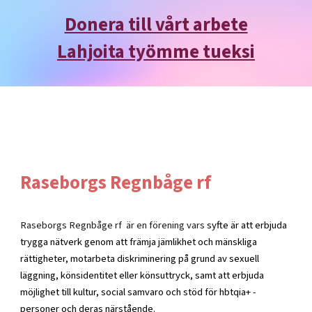
Donera till vårt arbete
Lahjoita työmme tueksi
Raseborgs Regnbåge rf
Raseborgs Regnbåge rf är en förening vars
syfte är att erbjuda
trygga nätverk genom att främja jämlikhet och mänskliga
rättigheter, motarbeta diskriminering på grund av sexuell
läggning, könsidentitet eller könsuttryck, samt att erbjuda
möjlighet till kultur, social samvaro och stöd för hbtqia+ -
personer och deras närstående.