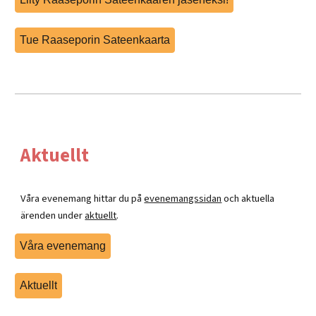
Tue Raaseporin Sateenkaarta
Aktuellt
Våra evenemang hittar du på
evenemangssidan
och aktuella
ärenden under
aktuellt
.
Våra evenemang
Aktuellt